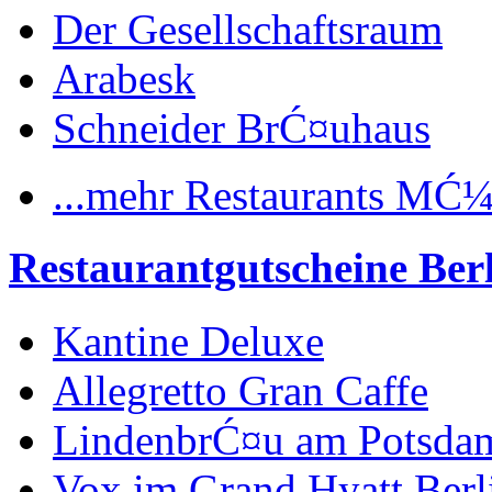
Der Gesellschaftsraum
Arabesk
Schneider BrĆ¤uhaus
...mehr Restaurants MĆ
Restaurantgutscheine Ber
Kantine Deluxe
Allegretto Gran Caffe
LindenbrĆ¤u am Potsdam
Vox im Grand Hyatt Berl