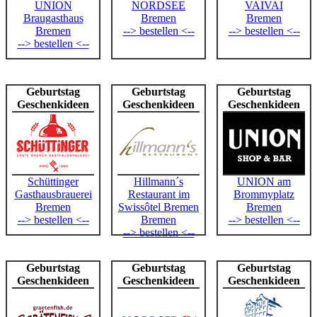
UNION
NORDSEE
VAIVAI
Braugasthaus
Bremen
Bremen
Bremen
--> bestellen <--
--> bestellen <--
--> bestellen <--
Geburtstag
Geburtstag
Geburtstag
Geschenkideen
Geschenkideen
Geschenkideen
Schüttinger
Hillmann´s
UNION am
Gasthausbrauerei
Restaurant im
Brommyplatz
Bremen
Swissôtel Bremen
Bremen
--> bestellen <--
Bremen
--> bestellen <--
--> bestellen <--
Geburtstag
Geburtstag
Geburtstag
Geschenkideen
Geschenkideen
Geschenkideen