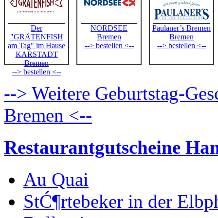
Der
NORDSEE
Paulaner’s Bremen
"GRÄTENFISH
Bremen
Bremen
am Tag" im Hause
--> bestellen <--
--> bestellen <--
KARSTADT
Bremen
--> bestellen <--
--> Weitere Geburtstag-Ges
Bremen <--
Restaurantgutscheine H
Au Quai
StĆ¶rtebeker in der Elbp