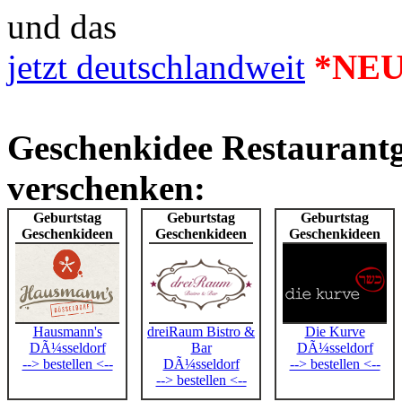
und das
jetzt deutschlandweit
*NEU
Geschenkidee Restaurant
verschenken:
Geburtstag
Geburtstag
Geburtstag
Geschenkideen
Geschenkideen
Geschenkideen
Hausmann's
dreiRaum Bistro &
Die Kurve
DÃ¼sseldorf
Bar
DÃ¼sseldorf
--> bestellen <--
DÃ¼sseldorf
--> bestellen <--
--> bestellen <--