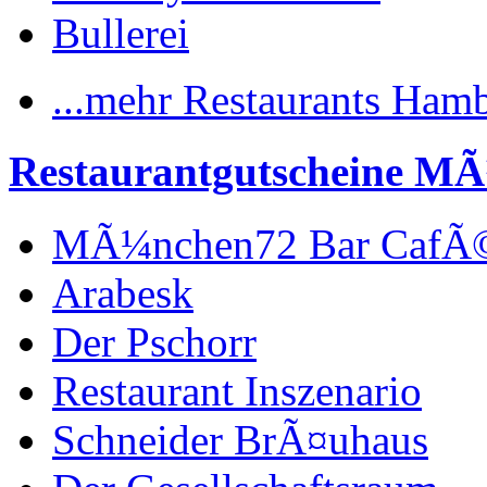
Bullerei
...mehr Restaurants Ham
Restaurantgutscheine M
MÃ¼nchen72 Bar CafÃ
Arabesk
Der Pschorr
Restaurant Inszenario
Schneider BrÃ¤uhaus