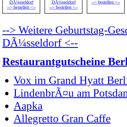
DÃ¼sseldorf
DÃ¼sseldorf
--> bestellen <--
--> bestellen <--
--> bestellen <--
--> Weitere Geburtstag-Ges
DÃ¼sseldorf <--
Restaurantgutscheine Ber
Vox im Grand Hyatt Berl
LindenbrÃ¤u am Potsdam
Aapka
Allegretto Gran Caffe