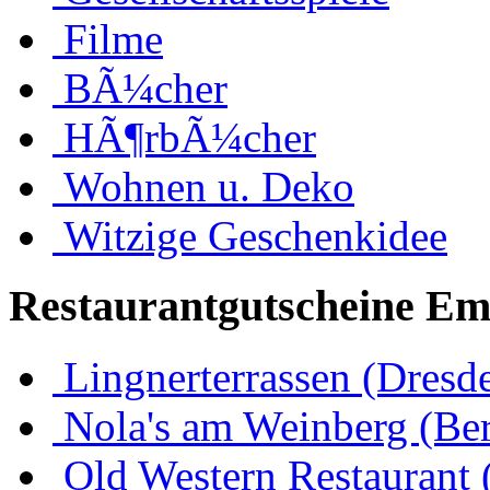
Filme
BÃ¼cher
HÃ¶rbÃ¼cher
Wohnen u. Deko
Witzige Geschenkidee
Restaurantgutscheine Em
Lingnerterrassen (Dresd
Nola's am Weinberg (Ber
Old Western Restaurant 