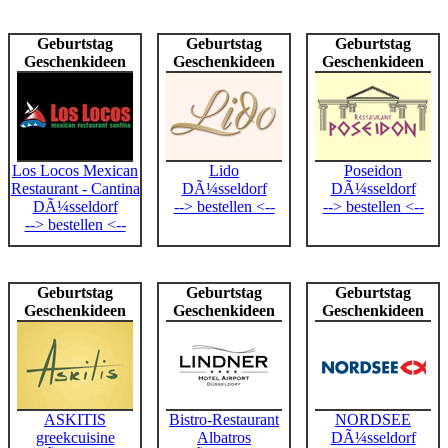
Geburtstag
Geburtstag
Geburtstag
Geschenkideen
Geschenkideen
Geschenkideen
Los Locos Mexican
Lido
Poseidon
Restaurant - Cantina
DÃ¼sseldorf
DÃ¼sseldorf
DÃ¼sseldorf
--> bestellen <--
--> bestellen <--
--> bestellen <--
Geburtstag
Geburtstag
Geburtstag
Geschenkideen
Geschenkideen
Geschenkideen
ASKITIS
Bistro-Restaurant
NORDSEE
greekcuisine
Albatros
DÃ¼sseldorf